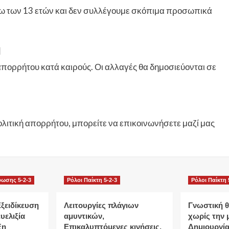
άτω των 13 ετών και δεν συλλέγουμε σκόπιμα προσωπικά
ή
πορρήτου κατά καιρούς. Οι αλλαγές θα δημοσιεύονται σε
ολιτική απορρήτου, μπορείτε να επικοινωνήσετε μαζί μας
φωσης 5-2-3
Ρόλοι Παίκτη 5-2-3
Ρόλοι Παίκτη 
ξειδίκευση
Λειτουργίες πλάγιων
Γνωστική θ
υελιξία
αμυντικών,
χωρίς την 
ξη
Επικαλυπτόμενες κινήσεις,
Δημιουργί